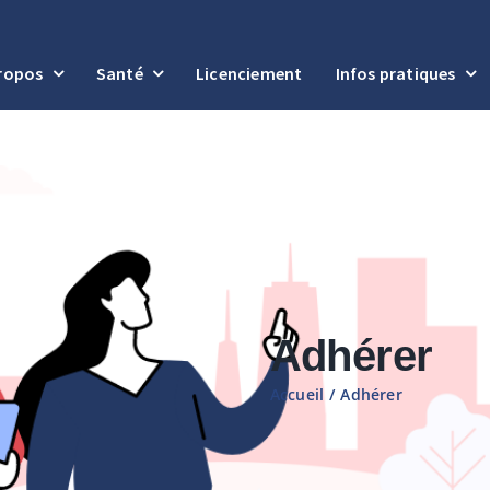
ropos
Santé
Licenciement
Infos pratiques
Adhérer
Accueil
/
Adhérer